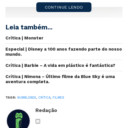
CONTINUE LENDO
Leia também...
Crítica | Monster
Especial | Disney a 100 anos fazendo parte do nosso
mundo.
Crítica | Barbie – A vida em plástico é fantástica?
Crítica | Nimona – Último filme da Blue Sky é uma
aventura completa.
O que você espera ao dar “play” em um filme da
franquia Transformers?
Explosões, faíscas, explosões, um enredo confuso,
TAGS:
BUMBLEBEE
,
CRÍTICA
,
FILMES
explosões, personagens pouco carismáticos,
Redação
explosões, lutas entre grandes robôs e tudo
acompanhado de explosões, claro.