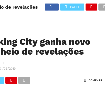
eio de revelações
TWEET
ANÁLISES
ARTIGOS
COBERTURA DE EVENTOS
CRÍTI
king City ganha novo
 cheio de revelações
01/03/2019
COMENTE