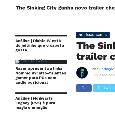
The Sinking City ganha novo trailer ch
INÍCIO
SITE
NOTÍCIAS GAMES
Análise | Diablo IV está
The Sin
do jeitinho que o capeta
gosta
trailer
Razer apresenta a linha
Por
Redação
Nommo V2: alto-falantes
Publicado em
gamer para PCs com
áudio posicional
TWEET
Análise | Hogwarts
Legacy (PS5) é pura
magia e emoção