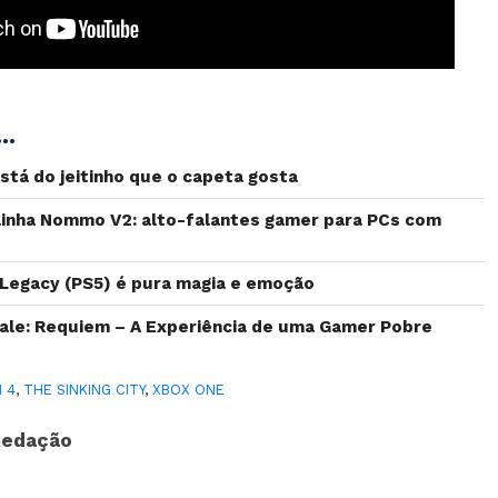
..
 está do jeitinho que o capeta gosta
linha Nommo V2: alto-falantes gamer para PCs com
 Legacy (PS5) é pura magia e emoção
 Tale: Requiem – A Experiência de uma Gamer Pobre
 4
,
THE SINKING CITY
,
XBOX ONE
Redação