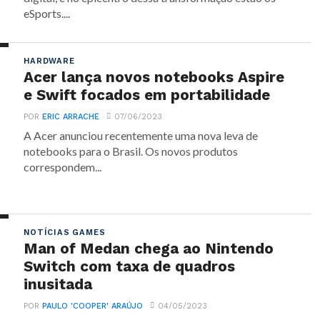
eSports....
HARDWARE
Acer lança novos notebooks Aspire
e Swift focados em portabilidade
POR
ERIC ARRACHE
07/06/2023
A Acer anunciou recentemente uma nova leva de
notebooks para o Brasil. Os novos produtos
correspondem...
NOTÍCIAS GAMES
Man of Medan chega ao Nintendo
Switch com taxa de quadros
inusitada
POR
PAULO 'COOPER' ARAÚJO
04/05/2023