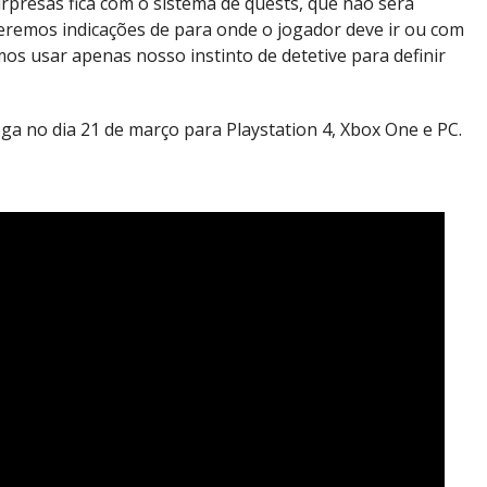
presas fica com o sistema de quests, que não será
eremos indicações de para onde o jogador deve ir ou com
mos usar apenas nosso instinto de detetive para definir
ega no dia 21 de março para Playstation 4, Xbox One e PC.