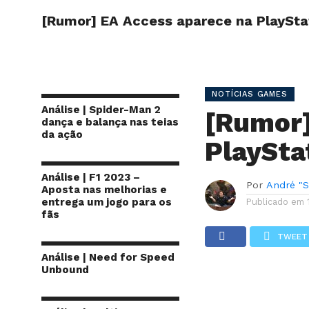
[Rumor] EA Access aparece na PlaySta
INÍCIO
SITE
NOTÍCIAS GAMES
Análise | Spider-Man 2
[Rumor]
dança e balança nas teias
da ação
PlaySta
Análise | F1 2023 –
Por
André "S
Aposta nas melhorias e
entrega um jogo para os
Publicado em
fãs
TWEET
Análise | Need for Speed
Unbound