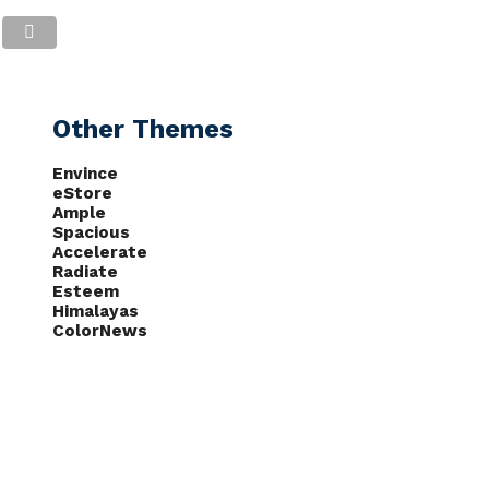
CAS
NOTÍCIAS
PODCASTS
Other Themes
Envince
eStore
Ample
Spacious
Accelerate
Radiate
Esteem
Himalayas
ColorNews