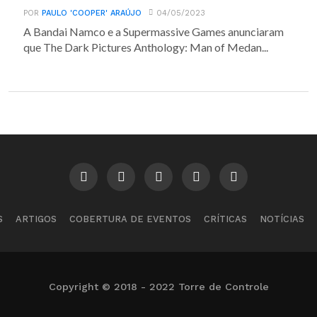
POR
PAULO 'COOPER' ARAÚJO
04/05/2023
A Bandai Namco e a Supermassive Games anunciaram
que The Dark Pictures Anthology: Man of Medan...
S
ARTIGOS
COBERTURA DE EVENTOS
CRÍTICAS
NOTÍCIAS
Copyright © 2018 - 2022 Torre de Controle