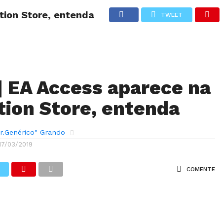
tion Store, entenda
TWEET
ANÁLISES
ARTIGOS
COBERTURA DE EVENTOS
CRÍTI
 EA Access aparece na
tion Store, entenda
r.Genérico" Grando
17/03/2019
COMENTE