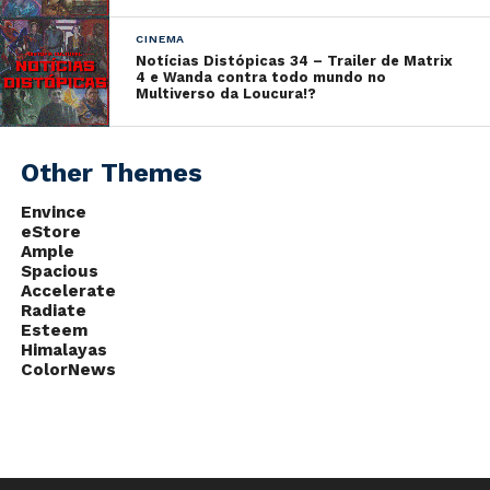
iTunes
CINEMA
Overcast
Notícias Distópicas 34 – Trailer de Matrix
4 e Wanda contra todo mundo no
Multiverso da Loucura!?
Blocos do Podcast:
Other Themes
Bayonetta (00:02:30)
Envince
eStore
Devil May Cry V (00:17:30)
Ample
Spacious
Accelerate
Observer (00:38:06)
Radiate
Esteem
Persona 5 (00:52:18)
Himalayas
ColorNews
Participantes: