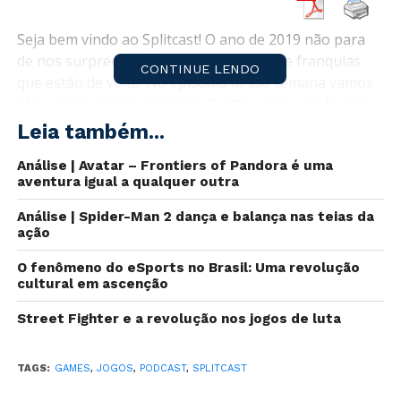
Seja bem vindo ao Splitcast! O ano de 2019 não para
de nos surpreender com ótimos jogos de franquias
CONTINUE LENDO
que estão de volta. No episódio dessa semana vamos
até o reino antigo chamado Twitter para unir forças
com Filipe Gon e assim conseguir poder o suficiente
Leia também...
para derrotar anjos e demônios além de revelar a
Análise | Avatar – Frontiers of Pandora é uma
verdadeira forma de cada um.
aventura igual a qualquer outra
Análise | Spider-Man 2 dança e balança nas teias da
ação
O fenômeno do eSports no Brasil: Uma revolução
cultural em ascenção
Street Fighter e a revolução nos jogos de luta
TAGS:
GAMES
,
JOGOS
,
PODCAST
,
SPLITCAST