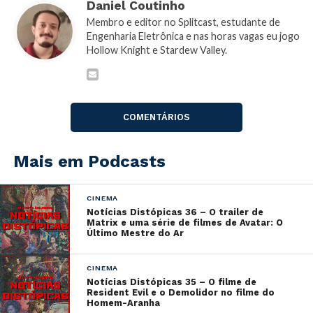
Daniel Coutinho
Membro e editor no Splitcast, estudante de
Engenharia Eletrônica e nas horas vagas eu jogo
Hollow Knight e Stardew Valley.
COMENTÁRIOS
Tocador
00:00
00:00
de
áudio
Para fazer download
CLIQUE AQUI
(53,8mb / Tempo
Mais em Podcasts
de Episódio 1:21:34)
CINEMA
Notícias Distópicas 36 – O trailer de
Matrix e uma série de filmes de Avatar: O
Spotify
Último Mestre do Ar
Google Podcasts
CINEMA
Notícias Distópicas 35 – O filme de
Castbox
Resident Evil e o Demolidor no filme do
Homem-Aranha