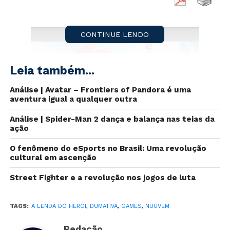
CONTINUE LENDO
Leia também...
Análise | Avatar – Frontiers of Pandora é uma
aventura igual a qualquer outra
Análise | Spider-Man 2 dança e balança nas teias da
ação
O fenômeno do eSports no Brasil: Uma revolução
cultural em ascenção
A campanha é válida até dia
Street Fighter e a revolução nos jogos de luta
24/04
TAGS:
A LENDA DO HERÓI
,
DUMATIVA
,
GAMES
,
NUUVEM
A Nuuvem doará todo o valor arrecadado com a venda
Redação