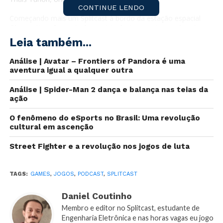
CONTINUE LENDO
Começando mais um Splitcast à bordo da estação espacial
Observation. Quase todos os tripulantes sumiram, só restaram
4: Daniel, Ariel, Thais e Gusta. Aproveitando o tempo ocioso à
Leia também...
deriva no espaço, decidiram gravar sobre o que andaram
jogando nos últimos 15 dias.
Análise | Avatar – Frontiers of Pandora é uma
Nessa semana nossos tripulantes tiveram experiências bem
aventura igual a qualquer outra
diferentes, uns pilotaram uma Ferrari usando um boné estiloso
nas quatro estações do ano, outros avançaram 100 anos no
Análise | Spider-Man 2 dança e balança nas teias da
tempo pra salvar o mundo ou voltaram 2 minutos no tempo
ação
para salvar o mundo.
O fenômeno do eSports no Brasil: Uma revolução
cultural em ascenção
Street Fighter e a revolução nos jogos de luta
TAGS:
GAMES
,
JOGOS
,
PODCAST
,
SPLITCAST
Daniel Coutinho
Membro e editor no Splitcast, estudante de
Engenharia Eletrônica e nas horas vagas eu jogo