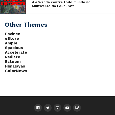
4 e Wanda contra todo mundo no
Multiverso da Loucura!?
Participantes:
Daniel Coutinho (@danielcoutinho_)
Ariel, o Cruel (@Ariel_Ocruel)
Thais Tuñon (@thais_tunon)
Other Themes
Gusta “MeGustaPlay” (@MeGusta182)
Envince
Entre em contato conosco:
eStore
Instagram: @splitcast_
Ample
Twitter: @splitcast_
Spacious
Email: contato@splitcast.com.br
Accelerate
Radiate
Esteem
Himalayas
ColorNews