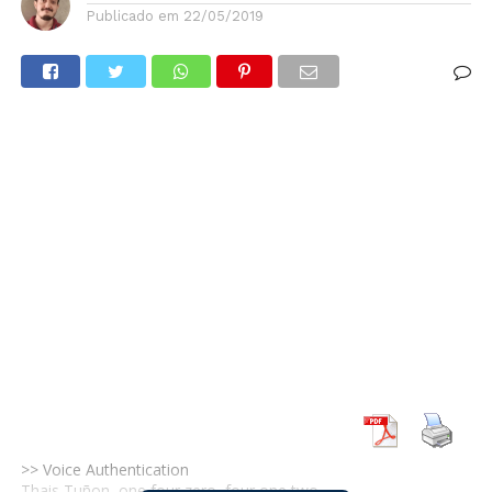
Publicado em
22/05/2019
>> Voice Authentication
Thais Tuñon, one four zero, four one two.