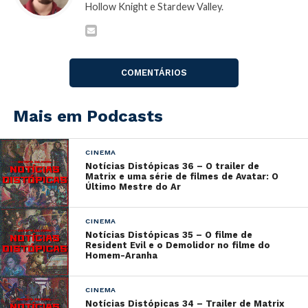
Hollow Knight e Stardew Valley.
Para fazer download
CLIQUE AQUI
(51,7mb / Tempo
de Episódio 1:19:54)
COMENTÁRIOS
Spotify
Mais em Podcasts
Google Podcasts
CINEMA
Castbox
Notícias Distópicas 36 – O trailer de
Matrix e uma série de filmes de Avatar: O
iTunes
Último Mestre do Ar
Overcast
CINEMA
Notícias Distópicas 35 – O filme de
Resident Evil e o Demolidor no filme do
Blocos do Podcast:
Homem-Aranha
Forza Horizon 4 (00:01:47)
The Swords of Ditto (00:22:10)
Life is Strange (00:37:30)
CINEMA
Observation (00:52:21)
Notícias Distópicas 34 – Trailer de Matrix