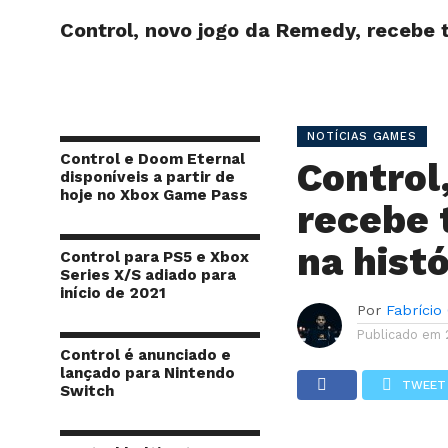
Control, novo jogo da Remedy, recebe tr
INÍCIO
SITE
NOTÍCIAS GAMES
Control e Doom Eternal
Control
disponíveis a partir de
hoje no Xbox Game Pass
recebe 
na histó
Control para PS5 e Xbox
Series X/S adiado para
início de 2021
Por
Fabrício
Publicado em
Control é anunciado e
lançado para Nintendo
TWEET
Switch