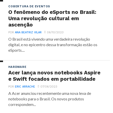
COBERTURA DE EVENTOS
O fenômeno do eSports no Brasil:
Uma revolução cultural em
ascenção
POR
ANA BEATRIZ VILAR
06/10/2023
O Brasil está vivendo uma verdadeira revolução
digital, e no epicentro dessa transformação estão os
eSports....
HARDWARE
Acer lança novos notebooks Aspire
e Swift focados em portabilidade
POR
ERIC ARRACHE
07/06/2023
A Acer anunciou recentemente uma nova leva de
notebooks para o Brasil. Os novos produtos
correspondem...