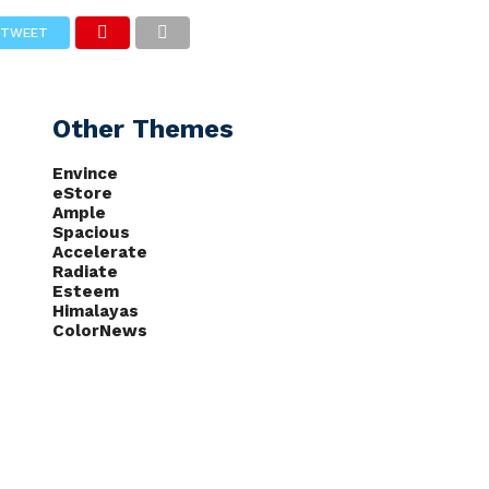
TWEET
CAS
NOTÍCIAS
PODCASTS
Other Themes
Envince
eStore
Ample
Spacious
Accelerate
Radiate
Esteem
Himalayas
ColorNews