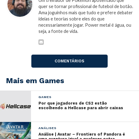
se sabe que seu lançamento acontecerá até o
final de
Um treinador de Pokémon aposentado que
quer se tornar profissional de futebol de botão.
2019
.
Ama joguinhos mais que tudo e prefere debater
ideias e teorias sobre eles do que
Confira o trailer do game:
necessariamente jogar. Power metal é água, ou
seja, a fonte de vida.
COMENTÁRIOS
Mais em Games
GAMES
Por que jogadores de CS2 estão
escolhendo a Hellcase para abrir caixas
ANÁLISES
Análise | Avatar – Frontiers of Pandora é
uma aventura igual a qualquer outra