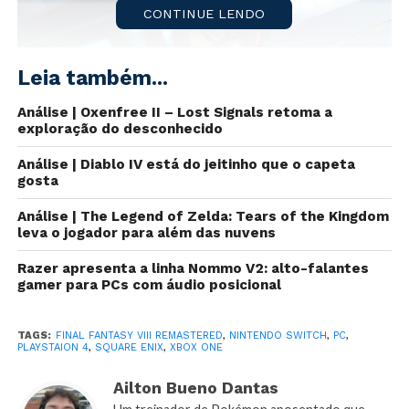
CONTINUE LENDO
Leia também...
Análise | Oxenfree II – Lost Signals retoma a
exploração do desconhecido
Análise | Diablo IV está do jeitinho que o capeta
gosta
Um anúncio feito no site da
Play Asia
pode ter
Análise | The Legend of Zelda: Tears of the Kingdom
leva o jogador para além das nuvens
confirmado a existência da versão física de
Final
Fantasy VIII Remaster
. O jogo terá lançamento para
Razer apresenta a linha Nommo V2: alto-falantes
todas as plataformas atuais,
PlayStation 4
,
Nintendo
gamer para PCs com áudio posicional
Switch
e
Xbox One
, além do PC.
TAGS:
FINAL FANTASY VIII REMASTERED
,
NINTENDO SWITCH
,
PC
,
Final Fantasy VIII Remaster
foi anunciado durante a
PLAYSTAION 4
,
SQUARE ENIX
,
XBOX ONE
apresentação da
E3
da
Square Enix
e pegou a todos
Ailton Bueno Dantas
de surpresa. Ainda não há uma data de lançamento, só