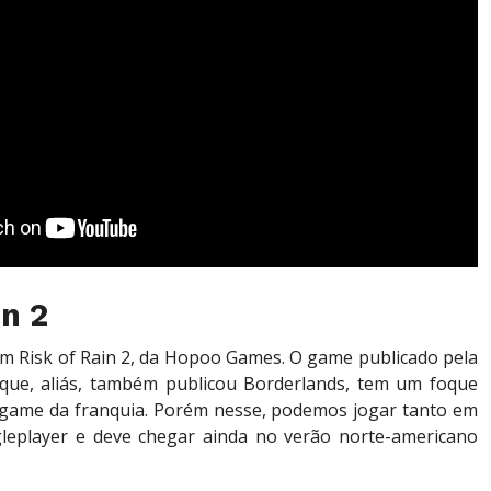
in 2
m Risk of Rain 2, da Hopoo Games. O game publicado pela
que, aliás, também publicou Borderlands, tem um foque
o game da franquia. Porém nesse, podemos jogar tanto em
leplayer e deve chegar ainda no verão norte-americano