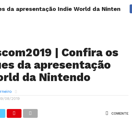
s da apresentação Indie World da Nintendo
ANÁLISES
ARTIGOS
COBERTURA DE EVENTOS
CRÍTI
om2019 | Confira os
es da apresentação
orld da Nintendo
rneiro
19/08/2019
COMENTE