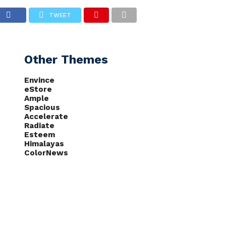
TWEET
CAS
NOTÍCIAS
PODCASTS
Other Themes
Envince
eStore
Ample
Spacious
Accelerate
Radiate
Esteem
Himalayas
ColorNews