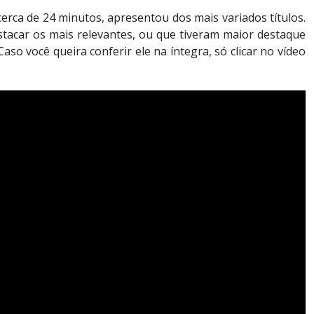
cerca de 24 minutos, apresentou dos mais variados títulos.
stacar os mais relevantes, ou que tiveram maior destaque
aso você queira conferir ele na íntegra, só clicar no vídeo