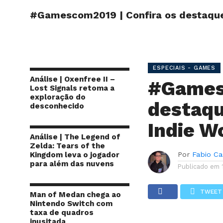
#Gamescom2019 | Confira os destaque
INÍCIO
SITE
ESPECIAIS - GAMES
Análise | Oxenfree II –
#Gamesc
Lost Signals retoma a
exploração do
destaqu
desconhecido
Indie W
Análise | The Legend of
Zelda: Tears of the
Kingdom leva o jogador
Por
Fabio Ca
para além das nuvens
Publicado em
TWEET
Man of Medan chega ao
Nintendo Switch com
taxa de quadros
inusitada