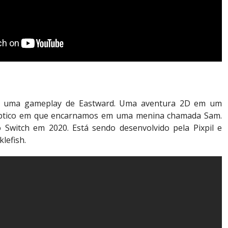
s uma gameplay de Eastward. Uma aventura 2D em um
ptico em que encarnamos em uma menina chamada Sam.
Switch em 2020. Está sendo desenvolvido pela Pixpil e
lefish.