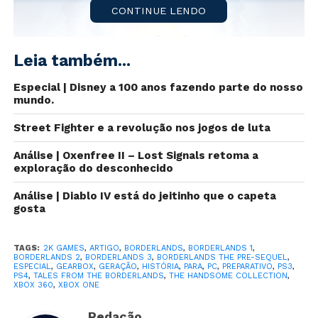
CONTINUE LENDO
Leia também...
Especial | Disney a 100 anos fazendo parte do nosso
mundo.
Street Fighter e a revolução nos jogos de luta
Análise | Oxenfree II – Lost Signals retoma a
exploração do desconhecido
A franquia
Borderlands
ultrapassa gerações com a
Gearbox
e
2K Games
. Sendo lançado originalmente
Análise | Diablo IV está do jeitinho que o capeta
gosta
para
PS3
e
Xbox 360
em 2009, a franquia vendeu 48
milhões de copias desde então. Mesmo com um final
em aberto era incerto uma continuação, mas em 2012
TAGS:
2K GAMES
,
ARTIGO
,
BORDERLANDS
,
BORDERLANDS 1
,
BORDERLANDS 2
,
BORDERLANDS 3
,
BORDERLANDS THE PRE-SEQUEL
,
fomos agraciados com
Borderlands 2
conhecido como
ESPECIAL
,
GEARBOX
,
GERAÇÃO
,
HISTÓRIA
,
PARA
,
PC
,
PREPARATIVO
,
PS3
,
PS4
,
TALES FROM THE BORDERLANDS
,
THE HANDSOME COLLECTION
,
o supra sumo do gênero e logo em seguida a antiga
XBOX 360
,
XBOX ONE
Telltale
resolveu expandir o universo com
Tales
from the Borderlands
e em 2014 tivemos
Redação