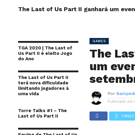
The Last of Us Part II ganhará um eve
INÍCIO
SITE
GAMES
TGA 2020 | The Last of
The Las
Us Part II é eleito Jogo
do Ano
um even
setemb
The Last of Us Part II
terá nova dificuldade
limitando jogadores à
uma vida
Por
Bamped
Publicado em
Torre Talks #1 – The
Last of Us Part II
TWEET
Equipe de The Last of Us