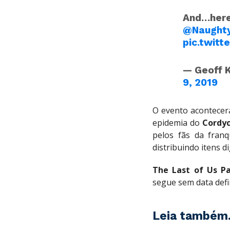
And…here
@Naught
pic.twit
— Geoff 
9, 2019
O evento acontecer
epidemia do
Cordy
pelos fãs da fran
distribuindo itens di
The Last of Us Pa
segue sem data defi
Leia também.