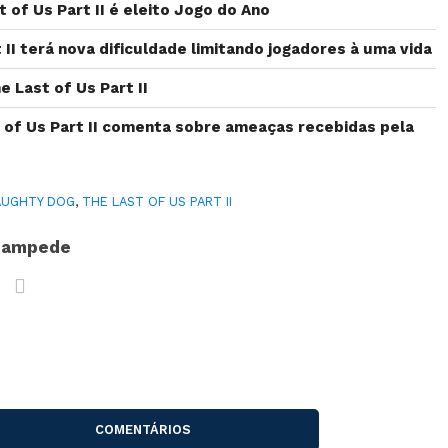
 of Us Part II é eleito Jogo do Ano
 II terá nova dificuldade limitando jogadores à uma vida
e Last of Us Part II
 of Us Part II comenta sobre ameaças recebidas pela
AUGHTY DOG
,
THE LAST OF US PART II
Bampede
COMENTÁRIOS