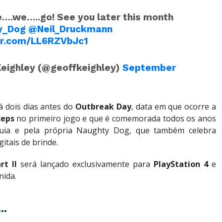
….we…..go! See you later this month
y_Dog
@Neil_Druckmann
ter.com/LL6RZVbJc1
Keighley (@geoffkeighley)
September
á dois dias antes do
Outbreak Day
, data em que ocorre a
ceps
no primeiro jogo e que é comemorada todos os anos
quia e pela própria Naughty Dog, que também celebra
gitais de brinde.
rt II
será lançado exclusivamente para
PlayStation 4
e
nida.
..