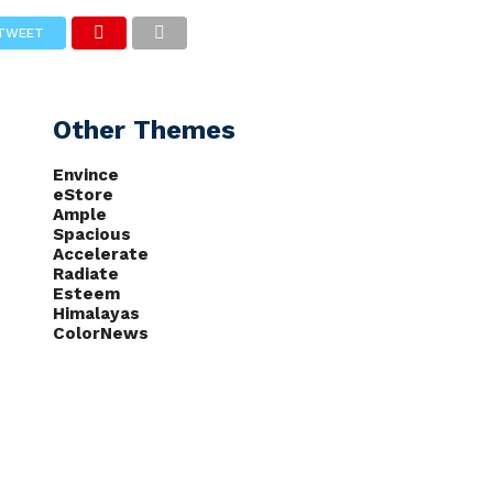
TWEET
CAS
NOTÍCIAS
PODCASTS
Other Themes
Envince
eStore
Ample
Spacious
Accelerate
Radiate
Esteem
Himalayas
ColorNews