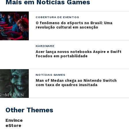
Mais em Notícias Games
— Kojima Productions
(@KojiPro2015_EN)
October 28,
2019
COBERTURA DE EVENTOS
O fenômeno do eSports no Brasil: Uma
revolução cultural em ascenção
Também foi anunciado que
o jogo será publicado pela
505 Games
, mas não foi informado em qual loja
estará disponível. Confira uma declaração (em
HARDWARE
Acer lança novos notebooks Aspire e Swift
tradução livre) de Raffi Galante, CEO e cofundador da
focados em portabilidade
publicadora:
NOTÍCIAS GAMES
“Nós estamos extremamente
Man of Medan chega ao Nintendo Switch
excitados e honrados em
com taxa de quadros inusitada
trabalhar com um time
supremamente talentoso da
Kojima Productions
e por trazer
Other Themes
Death Stranding
para os
jogadores de PC em todo o
Envince
mundo.
Death Stranding
vai levar
eStore