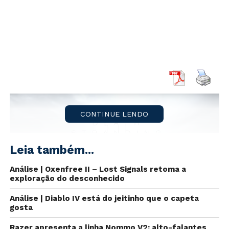
CONTINUE LENDO
Leia também...
Análise | Oxenfree II – Lost Signals retoma a
exploração do desconhecido
Análise | Diablo IV está do jeitinho que o capeta
Fonte: Divulgação.
gosta
Após diversos rumores, a
Kojima Productions
Razer apresenta a linha Nommo V2: alto-falantes