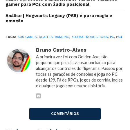
gamer para PCs com áudio posicional
anunciou hoje que
Death Stranding
será lançado
para
PC
no início do verão no hemisfério norte em
Análise | Hogwarts Legacy (PS5) é pura magia e
2020, ou seja, a partir de junho. Confira o
tweet
:
emoção
Thanks to all of you who have
TAGS:
505 GAMES
,
DEATH STRANDING
,
KOJIMA PRODUCTIONS
,
PC
,
PS4
been supporting
#DEATHSTRANDING
!
Bruno Castro-Alves
DEATH STRANDING release on
A primeira vez foi com Golden Axe, tão
PS4 is November 8, 2019!!
pequeno que precisava usar um banco para
alcançar os controles do fliperama. Passou por
Furthermore, KOJIMA
todas as gerações de consoles e joga no PC
PRODUCTIONS is happy to
desde 199. Fã de RPGs, jogos de corrida, indies
announce that DEATH STRANDING
e qualquer jogo com uma boa história.
will be coming to PC in early
summer of
2020!!
#kojimaproductions
#deathstrandingpc
COMENTÁRIOS
pic.twitter.com/Sk4clWWY1X