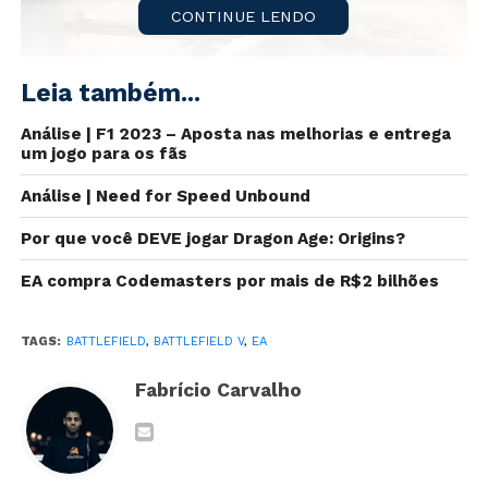
CONTINUE LENDO
Leia também...
Análise | F1 2023 – Aposta nas melhorias e entrega
um jogo para os fãs
Análise | Need for Speed Unbound
Por que você DEVE jogar Dragon Age: Origins?
Nesta quinta-feira (30), a
EA
anunciou que uma
EA compra Codemasters por mais de R$2 bilhões
expansão grátis será lançada para B
attlefield V
,
o
Capítulo 6
, permitindo finalmente a
customização
dos tanques de guerra
.
TAGS:
BATTLEFIELD
,
BATTLEFIELD V
,
EA
Esta função estava sendo
esperada
desde
o lançado
Fabrício Carvalho
em
2018
, pois havia sido anunciada antes do jogo ter
sido disponibilizado.