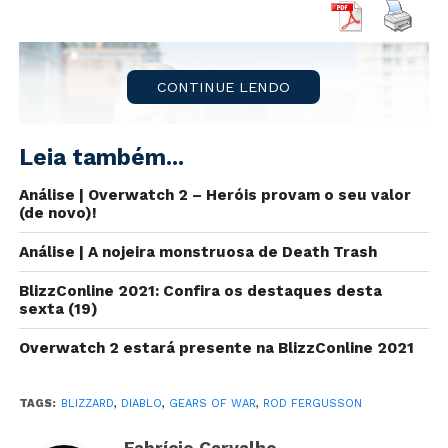
CONTINUE LENDO
Leia também...
Análise | Overwatch 2 – Heróis provam o seu valor
(de novo)!
Análise | A nojeira monstruosa de Death Trash
BlizzConline 2021: Confira os destaques desta
sexta (19)
Overwatch 2 estará presente na BlizzConline 2021
O mês de
fevereiro
começou de forma
muito
movimentada
na
indústria
dos
videogames
.
Rod
TAGS:
BLIZZARD
,
DIABLO
,
GEARS OF WAR
,
ROD FERGUSSON
Fergusson
, responsável por
Gears of War
na
The
Coalition
, estará
deixando a empresa
para
Fabrício Carvalho