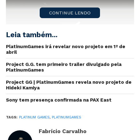
CONTINUE LENDO
Leia também...
PlatinumGames irá revelar novo projeto em 1º de
abril
Project G.G. tem primeiro trailer divulgado pela
PlatinumGames
A
Platinum Games
afirmou em comunicado que fará
um grande anúncio na próxima edição da revista
Project GG | PlatinumGames revela novo projeto de
Hideki Kamiya
Famitsu
, no final de fevereiro.
Sony tem presença confirmada na PAX East
O comunicado foi divulgado no
site oficial
da revista
nesta quarta-feira (19), sem maiores detalhes.
TAGS:
PLATINUM GAMES
,
PLATINUMGAMES
No início de fevereiro, um teaser chamado
Platinum4
Fabrício Carvalho
mostrou que o estúdio trabalha em
quatro projetos
.
O primeiro deles já foi revelado:
The Wonderful 101: