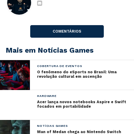
Remastered
.
Também em fevereiro, o estúdio deu indícios de
que
Bayonetta & Vanquish
10th Anniversary Bundle
COMENTÁRIOS
será
lançado
no Japão
em maio.
Mais em Notícias Games
COBERTURA DE EVENTOS
O fenômeno do eSports no Brasil: Uma
revolução cultural em ascenção
HARDWARE
Acer lança novos notebooks Aspire e Swift
focados em portabilidade
NOTÍCIAS GAMES
Man of Medan chega ao Nintendo Switch