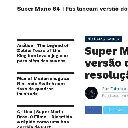
Super Mario 64 | Fãs lançam versão do
INÍCIO
SITE
NOTÍCIAS GAMES
Análise | The Legend of
Super M
Zelda: Tears of the
Kingdom leva o jogador
versão 
para além das nuvens
resoluç
Man of Medan chega ao
Nintendo Switch com
taxa de quadros
Por
Fabrício
inusitada
Publicado em
TWEET
Crítica | Super Mario
Bros. O Filme – Divertido
e rápido como uma boa
corrida de Kart