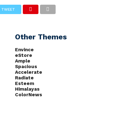
TWEET
CAS
NOTÍCIAS
PODCASTS
Other Themes
Envince
eStore
Ample
Spacious
Accelerate
Radiate
Esteem
Himalayas
ColorNews