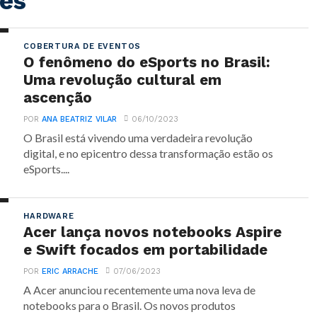
es
COBERTURA DE EVENTOS
O fenômeno do eSports no Brasil:
Uma revolução cultural em
ascenção
POR
ANA BEATRIZ VILAR
06/10/2023
O Brasil está vivendo uma verdadeira revolução
digital, e no epicentro dessa transformação estão os
eSports....
HARDWARE
Acer lança novos notebooks Aspire
e Swift focados em portabilidade
POR
ERIC ARRACHE
07/06/2023
A Acer anunciou recentemente uma nova leva de
notebooks para o Brasil. Os novos produtos