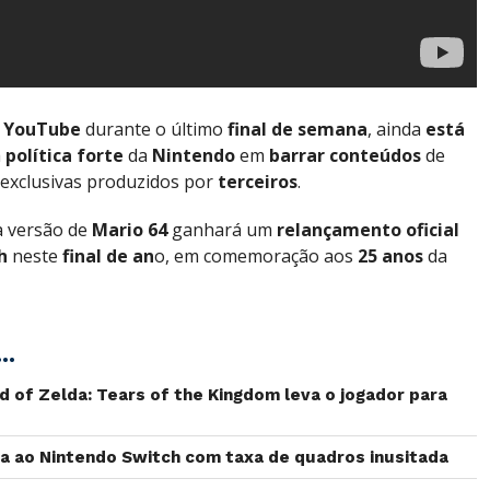
o
YouTube
durante o último
final
de semana
, ainda
está
a
política
forte
da
Nintendo
em
barrar conteúdos
de
exclusivas produzidos por
terceiros
.
a versão de
Mario 64
ganhará um
relançamento
oficial
h
neste
final de an
o, em comemoração aos
25 anos
da
..
d of Zelda: Tears of the Kingdom leva o jogador para
a ao Nintendo Switch com taxa de quadros inusitada