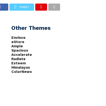
TWEET
CAS
NOTÍCIAS
PODCASTS
Other Themes
Envince
eStore
Ample
Spacious
Accelerate
Radiate
Esteem
Himalayas
ColorNews