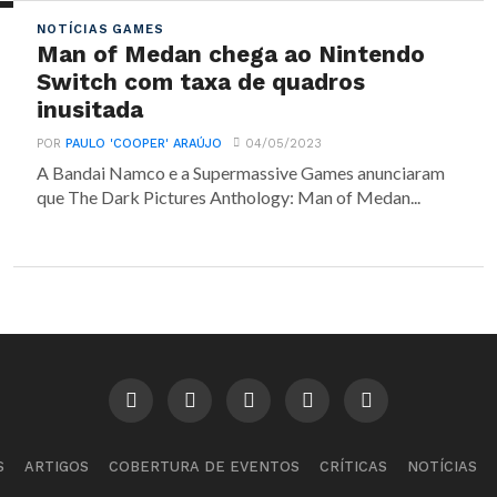
NOTÍCIAS GAMES
Man of Medan chega ao Nintendo
Switch com taxa de quadros
inusitada
POR
PAULO 'COOPER' ARAÚJO
04/05/2023
A Bandai Namco e a Supermassive Games anunciaram
que The Dark Pictures Anthology: Man of Medan...
S
ARTIGOS
COBERTURA DE EVENTOS
CRÍTICAS
NOTÍCIAS