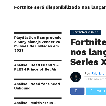
Fortnite será disponibilizado nos lanç
INÍCIO
SITE
NOTÍCIAS GAMES
PlayStation 5 surpreende
Fortnite
e Sony planeja vender 25
milhões de unidades em
nos lan
2023
Series X
Análise | Dead Island 2 –
FLESH Prince of Bel Air
Por
Fabrício
Publicado em
Análise | Need for Speed
Unbound
TWEET
Análise | Multiversus –