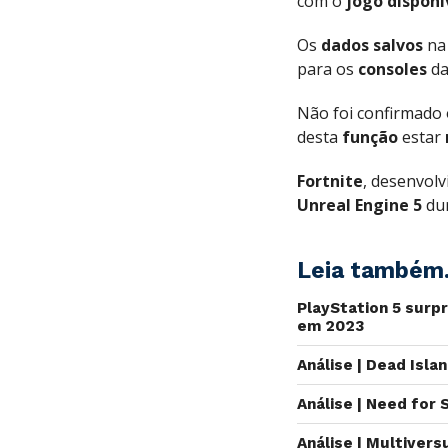
com o
jogo
disponí
Os
dados salvos
na 
para os
consoles
d
Não foi confirmado
desta
função
estar
Fortnite
, desenvol
Unreal Engine 5
dur
Leia também.
PlayStation 5 surp
em 2023
Análise | Dead Isla
Análise | Need for
Análise | Multiver