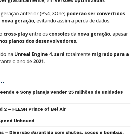
vel
gratuitamente
, em
versões optimizadas
.
geração anterior (PS4, XOne)
poderão
ser convertidos
a
nova
geração
, evitando assim a perda de dados.
 o
cross-play
entre os
consoles
da
nova geração
, apesar
nos planos dos desenvolvedores
.
vido na
Unreal Engine 4
,
será
totalmente
migrado para a
ante o ano de
2021
.
..
reende e Sony planeja vender 25 milhões de unidades
nd 2 – FLESH Prince of Bel Air
 Speed Unbound
sus – Diversão garantida com chutes, socos e bombas.