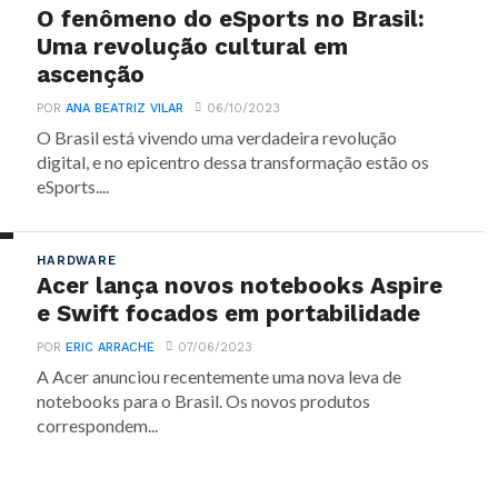
O fenômeno do eSports no Brasil:
Uma revolução cultural em
ascenção
POR
ANA BEATRIZ VILAR
06/10/2023
O Brasil está vivendo uma verdadeira revolução
digital, e no epicentro dessa transformação estão os
eSports....
HARDWARE
Acer lança novos notebooks Aspire
e Swift focados em portabilidade
POR
ERIC ARRACHE
07/06/2023
A Acer anunciou recentemente uma nova leva de
notebooks para o Brasil. Os novos produtos
correspondem...