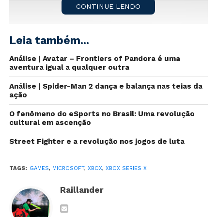
CONTINUE LENDO
Leia também...
Análise | Avatar – Frontiers of Pandora é uma
aventura igual a qualquer outra
Análise | Spider-Man 2 dança e balança nas teias da
ação
O fenômeno do eSports no Brasil: Uma revolução
cultural em ascenção
Street Fighter e a revolução nos jogos de luta
Apesar das incertezas desse ano que não para de nos
surpreender com situações lamentáveis, a Microsoft
TAGS:
GAMES
,
MICROSOFT
,
XBOX
,
XBOX SERIES X
confirmou que o seu console da próxima geração será
lançado no Japão ainda em 2020.
Raillander
A noticia pode ser bem animadora para muitas