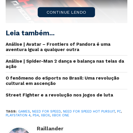
CONTINUE LENDO
Leia também...
Análise | Avatar – Frontiers of Pandora é uma
aventura igual a qualquer outra
Análise | Spider-Man 2 dança e balança nas teias da
ação
O fenômeno do eSports no Brasil: Uma revolução
cultural em ascenção
Street Fighter e a revolução nos jogos de luta
Tivemos o evento da EA semana passada, que só
serviu para entediar os espectadores. Mas pelo menos
algumas informações foram soltas e outras
TAGS:
GAMES
,
NEED FOR SPEED
,
NEED FOR SPEED HOT PURSUIT
,
PC
,
PLAYSTATION 4
,
PS4
,
XBOX
,
XBOX ONE
especuladas. O mais novo rumor se trata da franquia
Need for Speed, ao qual tudo indica que o Hot Pursuit
Raillander