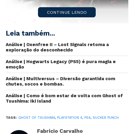
CONTINUE LENDO
Leia também...
Análise | Oxenfree II – Lost Signals retoma a
exploração do desconhecido
Análise | Hogwarts Legacy (PS5) é pura magia e
emoção
O último jogo first-party lançado para PlayStation 4
Análise | Multiversus – Diversão garantida com
chutes, socos e bombas.
conseguiu bater recorde. Ghost of Tsushima vendeu
mais de 2,4 milhões de unidades nos primeiros três
Análise | Como é bom estar de volta com Ghost of
dias e tornou-se a melhor estreia de uma nova IP no
Tsushima: Iki Island
atual console da Sony.
TAGS:
GHOST OF TSUSHIMA
,
PLAYSTATION 4
,
PS4
,
SUCKER PUNCH
Para estatísticas de todos os jogos são considerados
os primeiros três dias de lançamento para contabilizar
Fabrício Carvalho