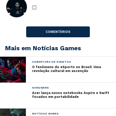
a quantidade de vendas em uma estreia.
Ghost of Tsushima, desenvolvido pela Sucker Punch,
segue disponível com exclusividade para PlayStation 4.
COMENTÁRIOS
Mais em Notícias Games
COBERTURA DE EVENTOS
O fenômeno do eSports no Brasil: Uma
revolução cultural em ascenção
HARDWARE
Acer lança novos notebooks Aspire e Swift
focados em portabilidade
NOTÍCIAS GAMES