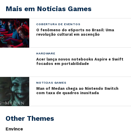
Mais em Notícias Games
Apesar de ter recebido diversas críticas no ano
COBERTURA DE EVENTOS
passado por causa da mesma estratégia (utilizada no
O fenômeno do eSports no Brasil: Uma
NBA 2K20), a empresa tomou a mesma atitude. Cabe
revolução cultural em ascenção
ressaltar também que a versão next-gen custará
U$60
nos Estados Unidos, preço acima da média cobrada
HARDWARE
pelas demais publishers até aqui.
Acer lança novos notebooks Aspire e Swift
focados em portabilidade
Até o momento, a 2K não se pronunciou em relação às
críticas recebidas.
NOTÍCIAS GAMES
Man of Medan chega ao Nintendo Switch
com taxa de quadros inusitada
Other Themes
Envince