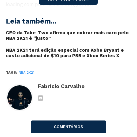
loading com publicidades obrigatórias.
Esta “novidade” foi incluída sem aviso prévio em todas
Leia também...
as plataformas pouco mais de um mês após o
lançamento,
irritando
os fãs da franquia.
CEO da Take-Two afirma que cobrar mais caro pelo
NBA 2K21 é “justo”
Repare no vídeo abaixo um exemplo de como os
NBA 2K21 terá edição especial com Kobe Bryant e
comerciais são exibidos dentro do jogo, adicionando o
custo adicional de $10 para PS5 e Xbox Series X
tempo de loading. A captura foi num PC que opera
com SSD, evidenciando que o carregamento estava
TAGS:
NBA 2K21
mais rápido.
Fabrício Carvalho
COMENTÁRIOS