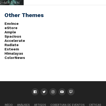
Other Themes
Envince
eStore
Ample
Spacious
Accelerate
Radiate
Esteem
Himalayas
ColorNews
INÍCIO
ANÁLISES
ARTIGOS
COBERTURA DE EVENTOS
CRÍTICAS