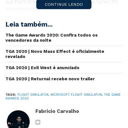
que Flight Simulator será lançado no Xbox Series X/S
CONTINUE LENDO
no primeiro semestre de 2021.
Leia também...
The Game Awards 2020: Confira todos os
vencedores da noite
TGA 2020 | Novo Mass Effect é oficialmente
revelado
TGA 2020 | Evil West é anunciado
TGA 2020 | Returnal recebe novo trailer
A versão mais recente de Flight Simulator foi lançado
em 18 de agosto de 2020 para Xbox One e PC.
TAGS:
FLIGHT SIMULATOR
,
MICROSOFT FLIGHT SIMULATOR
,
THE GAME
AWARDS 2020
O jogo foi disponibilizado originalmente 38 anos
Fabrício Carvalho
atrás, em novembro de 1982.