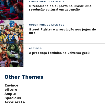
COBERTURA DE EVENTOS
The Callisto Protocol será lançado em 2022.
O fenômeno do eSports no Brasil: Uma
revolução cultural em ascenção
COBERTURA DE EVENTOS
Street Fighter e a revolução nos jogos de
luta
ARTIGOS
A presença feminina no universo geek
Other Themes
Envince
eStore
Ample
Spacious
Accelerate