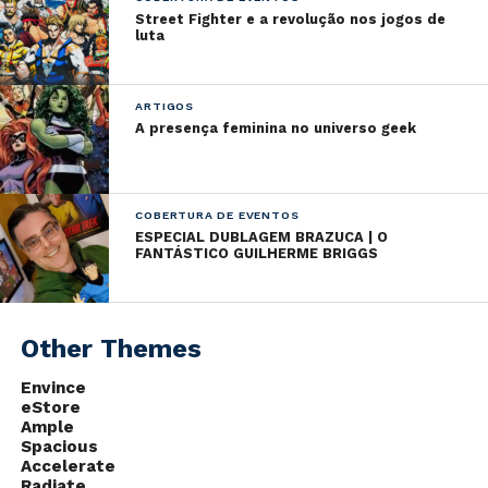
Street Fighter e a revolução nos jogos de
Automata.
luta
Como é de conhecimento geral, Nier: Automata foi
lançado em 2017 pela
Square Enix
. Com direção de
ARTIGOS
Yoko Taro, o jogo conquistou muitos jogadores ao
A presença feminina no universo geek
redor do globo.
COBERTURA DE EVENTOS
ESPECIAL DUBLAGEM BRAZUCA | O
FANTÁSTICO GUILHERME BRIGGS
Other Themes
Envince
eStore
Ample
Trailer de lançamento de Nier: Automata
Spacious
O sucesso do título foi tão grande que a Square
Accelerate
Radiate