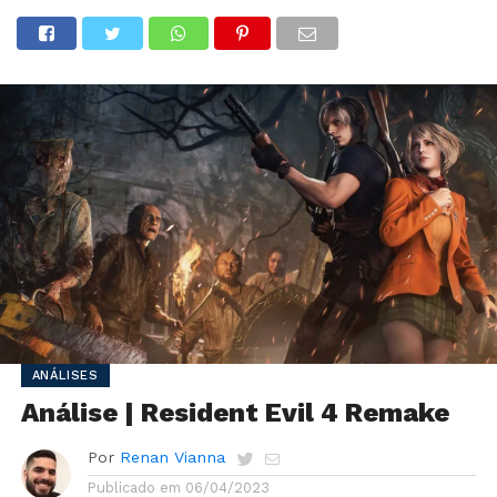
ANÁLISES
Análise | Resident Evil 4 Remake
Por
Renan Vianna
Publicado em
06/04/2023