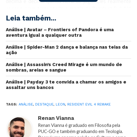
décima e décima quinta hora de jogo. Eles realmente
conseguiram trazer toda a magia de Resident Evil 4 lá
do ano de 2005 – e muito mais! – , quando o jogo
Leia também...
finalmente saiu para o Game Cube e depois para os
Análise | Avatar – Frontiers of Pandora é uma
demais consoles e pc. Eu mesmo joguei em 2006 e de
aventura igual a qualquer outra
lá para cá, RE4 se tornou o jogo que eu mais zerei na
vida.
Análise | Spider-Man 2 dança e balança nas teias da
ação
Análise | Assassin’s Creed Mirage é um mundo de
sombras, areias e sangue
Análise | Payday 3 te convida a chamar os amigos e
assaltar uns bancos
TAGS:
ANÁLISE
,
DESTAQUE
,
LEON
,
RESIDENT EVIL 4 REMAKE
Renan Vianna
Renan Vianna é graduado em Filosofia pela
PUC-GO e também graduando em Teologia.
Comparação gráfica do original de 2005 e o Remake de