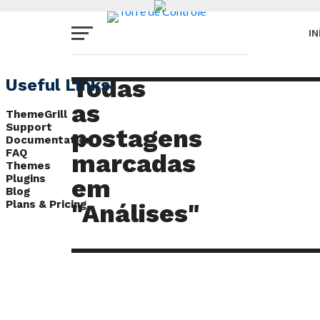
IN
A
Todas
Useful Links
as
ThemeGrill
A
Support
postagens
Documentation
FAQ
marcadas
C
Themes
D
Plugins
em
E
Blog
Plans & Pricing
"Análises"
C
N
P