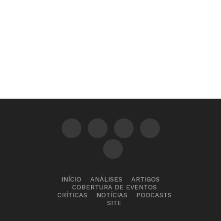
S
INÍCIO
ANÁLISES
ARTIGOS
COBERTURA DE EVENTOS
CRÍTICAS
NOTÍCIAS
PODCASTS
SITE