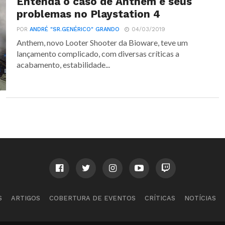
Entenda o caso de Anthem e seus
problemas no Playstation 4
POR
ANDRÉ "SR.GENÉRICO" GRANDO
04/03/2019
Anthem, novo Looter Shooter da Bioware, teve um
lançamento complicado, com diversas críticas a
acabamento, estabilidade...
S
ARTIGOS
COBERTURA DE EVENTOS
CRÍTICAS
NOTÍCIAS