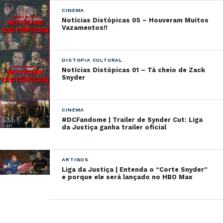
CINEMA
Notícias Distópicas 05 – Houveram Muitos
Vazamentos!!
DISTOPIA CULTURAL
Notícias Distópicas 01 – Tá cheio de Zack
Snyder
CINEMA
#DCFandome | Trailer de Synder Cut: Liga
da Justiça ganha trailer oficial
ARTIGOS
Liga da Justiça | Entenda o “Corte Snyder”
e porque ele será lançado no HBO Max