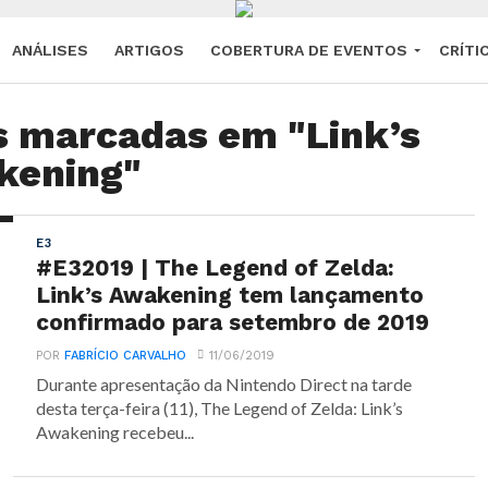
ANÁLISES
ARTIGOS
COBERTURA DE EVENTOS
CRÍTI
s marcadas em "Link’s
kening"
E3
#E32019 | The Legend of Zelda:
Link’s Awakening tem lançamento
confirmado para setembro de 2019
POR
FABRÍCIO CARVALHO
11/06/2019
Durante apresentação da Nintendo Direct na tarde
desta terça-feira (11), The Legend of Zelda: Link’s
Awakening recebeu...