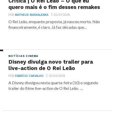
Crítica | O Rei Leão – O que eu
quero mais é o fim desses remakes
POR
MATHEUS MASKALENKA
22/07/2019
O Rei Leão, enquanto proposta, já nasceu morto. Não
financeiramente, é claro. Já faz décadas que...
NOTÍCIAS CINEMA
Disney divulga novo trailer para
live-action de O Rei Leão
POR
FABRÍCIO CARVALHO
10/04/2019
A Disney divulgou nesta quarta-feira (10) o segundo
trailer do filme live-action de O Rei Leão. ...