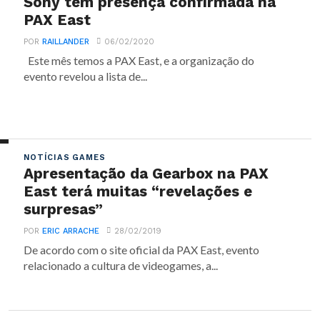
Sony tem presença confirmada na
PAX East
POR
RAILLANDER
06/02/2020
Este mês temos a PAX East, e a organização do
evento revelou a lista de...
NOTÍCIAS GAMES
Apresentação da Gearbox na PAX
East terá muitas “revelações e
surpresas”
POR
ERIC ARRACHE
28/02/2019
De acordo com o site oficial da PAX East, evento
relacionado a cultura de videogames, a...