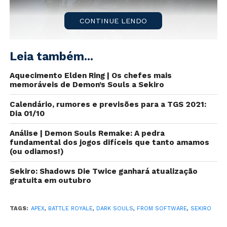
CONTINUE LENDO
Leia também...
Aquecimento Elden Ring | Os chefes mais
memoráveis de Demon’s Souls a Sekiro
Calendário, rumores e previsões para a TGS 2021:
Dia 01/10
O presidente da
From Software
e criador de
Dark
Análise | Demon Souls Remake: A pedra
fundamental dos jogos difíceis que tanto amamos
Souls
disse em uma recente entrevista ao portal
(ou odiamos!)
Telegraph
que não descarta a possibilidade de criar
um
Battle Royale
.
Sekiro: Shadows Die Twice ganhará atualização
gratuita em outubro
O
Battle Royale
conquistou o coração de muitos
gamers
, e isso pode ser confirmado através dos
TAGS:
APEX
,
BATTLE ROYALE
,
DARK SOULS
,
FROM SOFTWARE
,
SEKIRO
incríveis números alcançados pelo recente
Apex