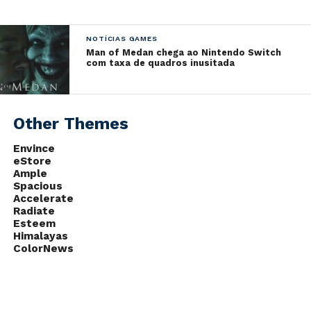
aguardado
Sekiro: Shadows Die Twice
. Seu
lançamento será dia 22 de março para
Microsoft
Windows
,
Playstation 4
e
Xbox One
.
NOTÍCIAS GAMES
Man of Medan chega ao Nintendo Switch
com taxa de quadros inusitada
Other Themes
Envince
eStore
Ample
Spacious
Accelerate
Radiate
Esteem
Himalayas
ColorNews