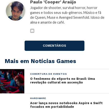
Legends
, atingindo a marca de
50 milhões
de players
Paulo 'Cooper' Araújo
apenas um mês após o seu lançamento. Mesmo sendo
Jogador de shooter, survival horror, horror
um gênero muito diferente do universo
single-player
games e todos seus sub-gêneros. Músico e fã
de Queen, Muse e Avenged Sevenfold. Idoso de
de Dark Souls, o seu criador,
Hidetaka Miyazaki
,
alma e amante de café.
disse que é um amante do gênero e que não descarta
entrar no mundo do Battle Royale.
“Sempre há a possibilidade. Esses jogos são
COMENTÁRIOS
definitivamente divertidos, e nós estamos
interessados nos padrões que eles estão tomando. Se
nós fizéssemos um, ele poderia ser um pouco
Mais em Notícias Games
diferente! Mas nós definitivamente estamos
interessados e definitivamente há uma possibilidade
COBERTURA DE EVENTOS
no futuro. Nós adoraríamos dar uma chance a eles
O fenômeno do eSports no Brasil: Uma
algum dia”
revolução cultural em ascenção
Apesar disso, o próximo lançamento da From Software
segue a linha
single-player
e vem trazendo consigo
HARDWARE
Acer lança novos notebooks Aspire e Swift
uma forte expectativa pela narrativa proposta, o
focados em portabilidade