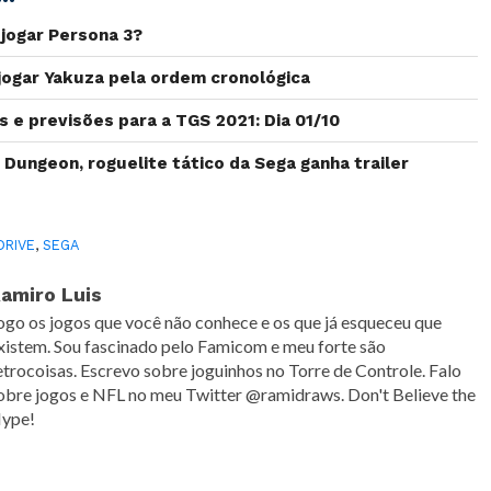
jogar Persona 3?
ogar Yakuza pela ordem cronológica
s e previsões para a TGS 2021: Dia 01/10
 Dungeon, roguelite tático da Sega ganha trailer
DRIVE
,
SEGA
amiro Luis
ogo os jogos que você não conhece e os que já esqueceu que
xistem. Sou fascinado pelo Famicom e meu forte são
etrocoisas. Escrevo sobre joguinhos no Torre de Controle. Falo
obre jogos e NFL no meu Twitter @ramidraws. Don't Believe the
ype!