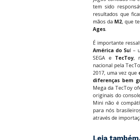
tem sido responsá
resultados que fic
mãos da
M2
, que t
Ages
.
É importante ressal
América do Su
l –
SEGA e
TecToy
, 
nacional pela TecT
2017, uma vez que
diferenças bem g
Mega da TecToy ofe
originais do conso
Mini não é compátí
para nós brasileiro
através de importaç
Leia também.