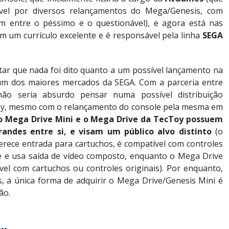
vel por diversos relançamentos do Mega/Genesis, com
am entre o péssimo e o questionável), e agora está nas
em um currículo excelente e é responsável pela linha
SEGA
tar que nada foi dito quanto a um possível lançamento na
 um dos maiores mercados da SEGA. Com a parceria entre
não seria absurdo pensar numa possível distribuição
oy, mesmo com o relançamento do console pela mesma em
o Mega Drive Mini e o Mega Drive da TecToy possuem
randes entre si, e visam um
público alvo distinto
(o
rece entrada para cartuchos, é compatível com controles
le e usa saída de vídeo composto, enquanto o Mega Drive
vel com cartuchos ou controles originais). Por enquanto,
s, a única forma de adquirir o Mega Drive/Genesis Mini é
ão.
..