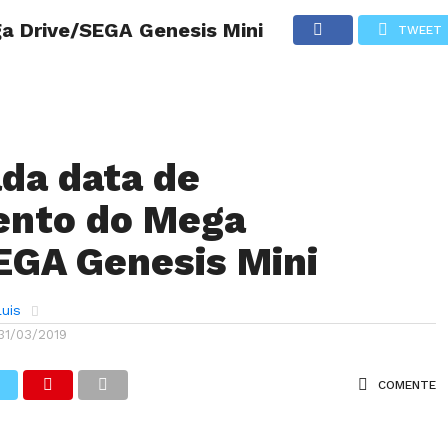
a Drive/SEGA Genesis Mini
TWEET
ANÁLISES
ARTIGOS
COBERTURA DE EVENTOS
CRÍTI
da data de
ento do Mega
EGA Genesis Mini
uis
31/03/2019
COMENTE