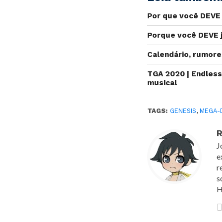
Por que você DEVE 
Porque você DEVE j
Calendário, rumore
TGA 2020 | Endless
musical
TAGS:
GENESIS
,
MEGA-
R
J
e
r
s
H