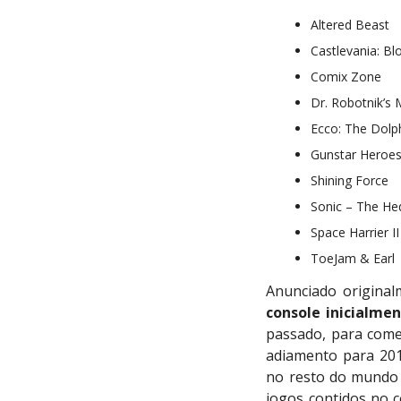
Altered Beast
Castlevania: Bl
Comix Zone
Dr. Robotnik’s
Ecco: The Dolp
Gunstar Heroe
Shining Force
Sonic – The H
Space Harrier II
ToeJam & Earl
Anunciado original
console inicialme
passado, para come
adiamento para 201
no resto do mundo
jogos contidos no c