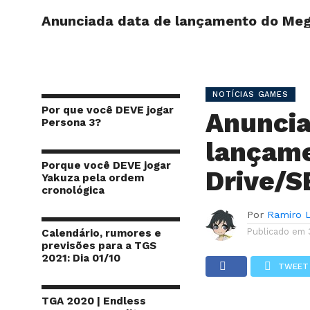
Anunciada data de lançamento do Meg
INÍCIO
SITE
NOTÍCIAS GAMES
Por que você DEVE jogar
Anuncia
Persona 3?
lançam
Porque você DEVE jogar
Drive/S
Yakuza pela ordem
cronológica
Por
Ramiro L
Publicado em
Calendário, rumores e
previsões para a TGS
2021: Dia 01/10
TWEET
TGA 2020 | Endless