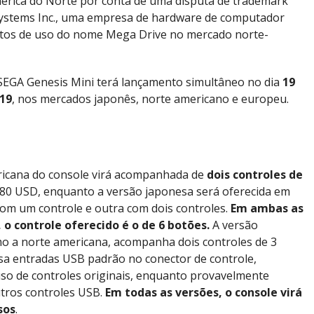
érica do Norte por conta de uma disputa de trademark
ystems Inc., uma empresa de hardware de computador
eitos de uso do nome Mega Drive no mercado norte-
SEGA Genesis Mini terá lançamento simultâneo no dia
19
19
, nos mercados japonês, norte americano e europeu.
ricana do console virá acompanhada de
dois controles de
 80 USD, enquanto a versão japonesa será oferecida em
om um controle e outra com dois controles.
Em ambas as
 o controle oferecido é o de 6 botões.
A versão
o a norte americana, acompanha dois controles de 3
sa entradas USB padrão no conector de controle,
uso de controles originais, enquanto provavelmente
utros controles USB.
Em todas as versões, o console virá
sos
.