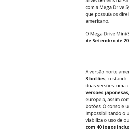
SEGA Genesis na Am
com a Mega Drive S
que possuía os dir
americano.
O Mega Drive Mini/
de Setembro de 20
A versão norte ame
3 botões
, custando
duas versões: uma c
versões japonesas,
europeia, assim com
botões. O console u
impossibilitando o 
viabiliza o uso de o
com 40 jogos inclu