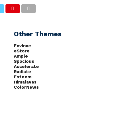
CAS
NOTÍCIAS
PODCASTS
Other Themes
Envince
eStore
Ample
Spacious
Accelerate
Radiate
Esteem
Himalayas
ColorNews