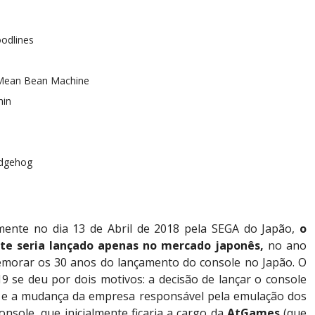
oodlines
 Mean Bean Machine
hin
s
edgehog
mente no dia 13 de Abril de 2018 pela SEGA do Japão,
o
nte
seria lançado apenas no mercado japonês,
no ano
morar os 30 anos do lançamento do console no Japão. O
9 se deu por dois motivos: a decisão de lançar o console
 e a mudança da empresa responsável pela emulação dos
onsole, que inicialmente ficaria a cargo da
AtGames
(que