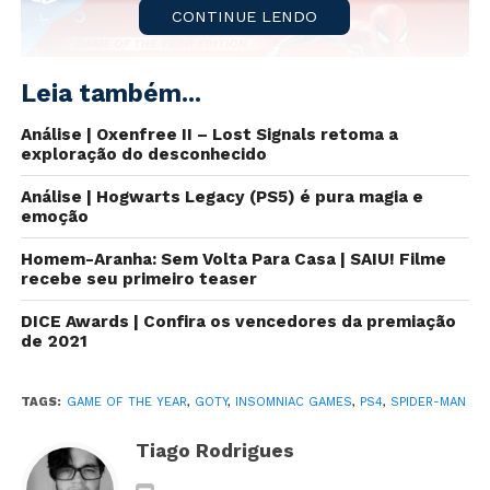
CONTINUE LENDO
Leia também...
Análise | Oxenfree II – Lost Signals retoma a
exploração do desconhecido
Análise | Hogwarts Legacy (PS5) é pura magia e
emoção
Fonte: PlayStation Blog
Homem-Aranha: Sem Volta Para Casa | SAIU! Filme
recebe seu primeiro teaser
Há um tempo alguns rumores surgiram sobre uma
DICE Awards | Confira os vencedores da premiação
possível versão
Game of the Year
(
GOTY
para os
de 2021
íntimos) do game do teioso desenvolvido pela
Insomniac Games
e lançado em 2018. Hoje (28) isso
TAGS:
GAME OF THE YEAR
,
GOTY
,
INSOMNIAC GAMES
,
PS4
,
SPIDER-MAN
deixou de ser um rumor e como esperado a versão
será um
bundle
com todas as expansões do game.
Tiago Rodrigues
Marvel’s Spider-Man Game of the Year Edition