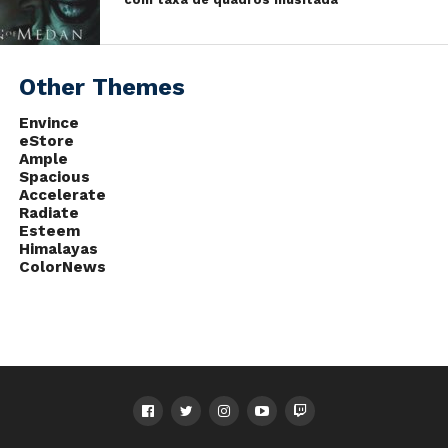
oficial do anúncio pela conta da Insomniac:
We’re pleased to announce the
Other Themes
release of the
#SpiderManPS4
Game of the Year Edition! More
Envince
eStore
info here:
https://t.co/TNu7oRxrFj
Ample
Spacious
Accelerate
— Insomniac Games
Radiate
(@insomniacgames)
August 28,
Esteem
2019
Himalayas
ColorNews
O game já está disponível na
Playstation Store
brasileira e está custando
R$169,90
.
Fonte:
Twitter da Insomniac
.