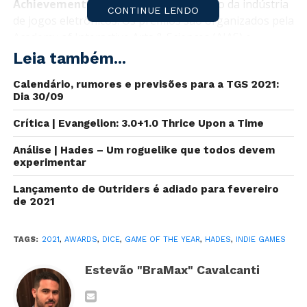
Achievement Awards
) é uma premiação da indústria
CONTINUE LENDO
de jogos eletrônicos. Os prêmios são organizados pela
Academy of Interactive Arts & Sciences (AIAS) e
realizados durante a D.I.C.E. Summit anual da AIAS em
Leia também...
Las Vegas. “D.I.C.E.” é um retroacrônimo para “Design,
Calendário, rumores e previsões para a TGS 2021:
Inovação, Comunicação, Entretenimento”.
Dia 30/09
Hades foi o grande vencedor desta edição, levando 5
Crítica | Evangelion: 3.0+1.0 Thrice Upon a Time
prêmios incluindo o de Jogo do Ano. Confira abaixo os
indicados e
vencedores em negrito:
Análise | Hades – Um roguelike que todos devem
experimentar
Melhor Animação
Lançamento de Outriders é adiado para fevereiro
de 2021
Final Fantasy VII Remake
The Last of Us Part II
TAGS:
2021
,
AWARDS
,
DICE
,
GAME OF THE YEAR
,
HADES
,
INDIE GAMES
Marvel’s Spider-Man: Miles Morales
Estevão "BraMax" Cavalcanti
Ori and the Will of the Wisps
Spiritfarer