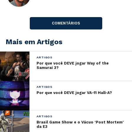
Melhor Direção de Arte
Ghost of Tsushima
COMENTÁRIOS
Hades
The Last of Us Part II
Mais em Artigos
Marvel’s Spider-Man: Miles Morales
Ori and the Will of the Wisps
ARTIGOS
Melhor Personagem
Por que você DEVE jogar Way of the
Samurai 3?
Eivor —
Assassin’s Creed Valhalla
Zagreus —
Hades
ARTIGOS
Abby —
The Last of Us Part II
Por que você DEVE jogar VA-11 Hall-A?
Ellie —
The Last of Us Part II
Miles Morales —
Marvel’s Spider-Man: Miles
Morales
ARTIGOS
Brasil Game Show e o Vácuo ‘Post Mortem’
Melhor Música Original
da E3