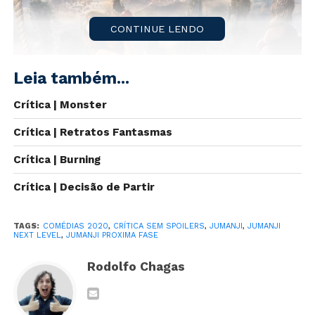
CONTINUE LENDO
Leia também...
Crítica | Monster
Crítica | Retratos Fantasmas
Crítica | Burning
Crítica | Decisão de Partir
“Na selva você deve esperar, até um 5 ou um 8
TAGS:
COMÉDIAS 2020
,
CRÍTICA SEM SPOILERS
,
JUMANJI
,
JUMANJI
alguém tirar”.
Foi assim, lendo o resultado da sua
NEXT LEVEL
,
JUMANJI PROXIMA FASE
primeira rodada de dados, que Alan Parrish foi sugado
para dentro do mundo de
Jumanji
, nos levando junto
Rodolfo Chagas
em uma aventura fantasiosa e sombria com toques de
suspense, comédia, romance e drama. Animais
selvagens e/ou fantásticos, desastres naturais e