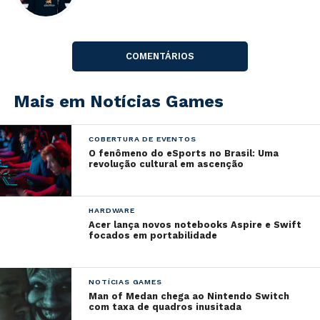
Durante estes anos, a orquestra saiu em turnê pelos
Estados Unidos
,
Canadá
,
Japão, China
e
Taiwan.
COMENTÁRIOS
A
Brasil Game Show 2020
ocorrerá entre os dias 9 a
12 de outubro em São Paulo.
Mais em Notícias Games
COBERTURA DE EVENTOS
O fenômeno do eSports no Brasil: Uma
revolução cultural em ascenção
HARDWARE
Acer lança novos notebooks Aspire e Swift
focados em portabilidade
NOTÍCIAS GAMES
Man of Medan chega ao Nintendo Switch
com taxa de quadros inusitada