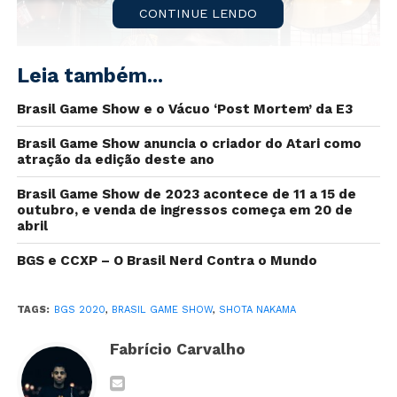
CONTINUE LENDO
Leia também...
Brasil Game Show e o Vácuo ‘Post Mortem’ da E3
Brasil Game Show anuncia o criador do Atari como
atração da edição deste ano
Brasil Game Show de 2023 acontece de 11 a 15 de
outubro, e venda de ingressos começa em 20 de
Shota Nakama
e sua
Video Game Orchestra
abril
estarão mais uma vez na
Brasil Game Show
.
BGS e CCXP – O Brasil Nerd Contra o Mundo
A confirmação ocorreu nesta quarta-feira (26),
durante a visita do japonês ao
carnaval
brasileiro.
TAGS:
BGS 2020
,
BRASIL GAME SHOW
,
SHOTA NAKAMA
Nakama
criou a
Video Game Orchestra
em 2008
Fabrício Carvalho
com apresentações com
orquestras
e
bandas
reproduzindo trilhas sonoras de videogames.