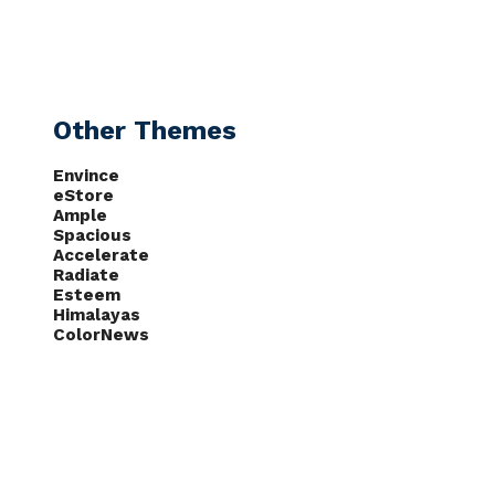
CAS
NOTÍCIAS
PODCASTS
Other Themes
Envince
eStore
Ample
Spacious
Accelerate
Radiate
Esteem
Himalayas
ColorNews