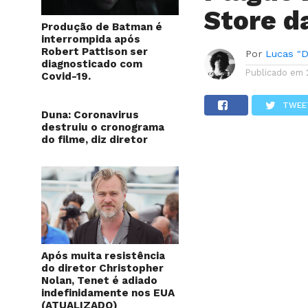
Store d
Produção de Batman é
interrompida após
Robert Pattison ser
Por
Lucas "Di
diagnosticado com
Publicado em
Covid-19.
TWEE
Duna: Coronavirus
destruiu o cronograma
do filme, diz diretor
Após muita resistência
do diretor Christopher
Nolan, Tenet é adiado
indefinidamente nos EUA
(ATUALIZADO)