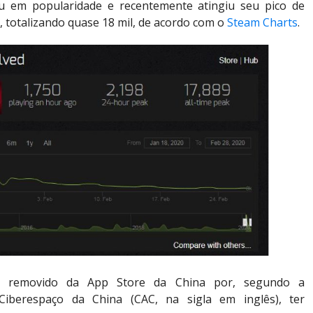
eu em popularidade e recentemente atingiu seu pico de
 totalizando quase 18 mil, de acordo com o
Steam Charts
.
i removido da App Store da China por, segundo a
Ciberespaço da China (CAC, na sigla em inglês), ter