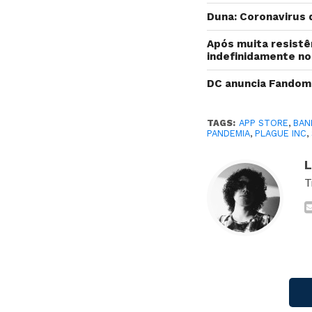
Duna: Coronavirus 
Após muita resistê
indefinidamente n
DC anuncia Fandome
TAGS:
APP STORE
,
BAN
PANDEMIA
,
PLAGUE INC
,
L
T