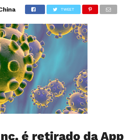
 China
TWEET
ANÁLISES
ARTIGOS
COBERTURA DE EVENTOS
CRÍTI
Inc. é retirado da App