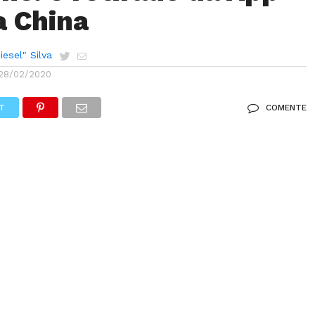
a China
esel" Silva
28/02/2020
T
COMENTE