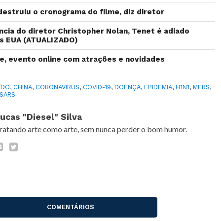
destruiu o cronograma do filme, diz diretor
ncia do diretor Christopher Nolan, Tenet é adiado
os EUA (ATUALIZADO)
, evento online com atrações e novidades
IDO
,
CHINA
,
CORONAVIRUS
,
COVID-19
,
DOENÇA
,
EPIDEMIA
,
H1N1
,
MERS
,
SARS
ucas "Diesel" Silva
ratando arte como arte, sem nunca perder o bom humor.
COMENTÁRIOS