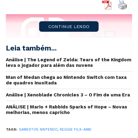
CONTINUE LENDO
Leia também...
Análise | The Legend of Zelda: Tears of the Kingdom
leva o jogador para além das nuvens
Man of Medan chega ao Nintendo Switch com taxa
de quadros inusitada
Análise | Xenoblade Chronicles 3 – O Fim de uma Era
Neilson Barnard/Getty Images for Nintendo of America
ANÁLISE | Mario + Rabbids Sparks of Hope – Novas
melhorias, menos capricho
Reggie Fils-Aimé
não se aposentou da indústria dos
videogames. Após uma carreira de 30 anos na
TAGS:
GAMESTOP
,
NINTENDO
,
REGGIE FILS-AIME
Nintendo, foi anunciado como novo membro da