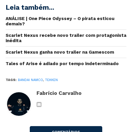
Leia também...
ANÁLISE | One Piece Odyssey – O pirata esticou
demais?
Scarlet Nexus recebe novo trailer com protagonista
inédita
Scarlet Nexus ganha novo trailer na Gamescom
Tales of Arise é adiado por tempo indeterminado
TAGS:
BANDAI NAMCO
,
TEKKEN
Fabrício Carvalho
A franquia
Tekken
receberá ainda em 2020
discos de
vinil
contendo
trilhas sonoras de todos os jogos
lançados até aqui
, desde o primeiro Tekken
em
1994
.