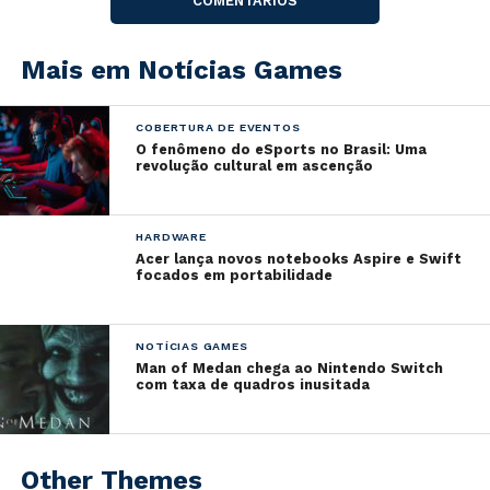
Os lançamentos dos discos serão
com qualidade
COMENTÁRIOS
remasterizada
.
Mais em Notícias Games
Estão abertas as
pré-vendas
para os dois primeiros
discos contendo as trilhas sonoras de
Tekken
e
Tekken 2,
com artes de
Samuel Donato
, que
COBERTURA DE EVENTOS
O fenômeno do eSports no Brasil: Uma
trabalhou na franquia.
revolução cultural em ascenção
Músicos japoneses contribuíram com a produção dos
discos como
Hamamoto
,
Shinji Hosoe
,
Keiichi
HARDWARE
Okabe
e
Nobuyoshi Sano
.
Acer lança novos notebooks Aspire e Swift
focados em portabilidade
Os
discos
estão previstos para serem lançados
a
partir de maio
.
NOTÍCIAS GAMES
Man of Medan chega ao Nintendo Switch
com taxa de quadros inusitada
Other Themes