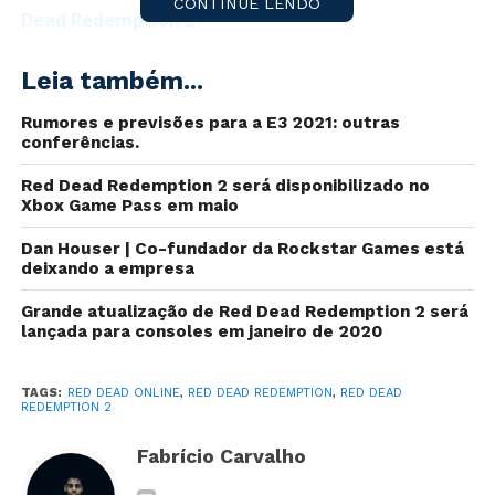
CONTINUE LENDO
Dead Redemption 2
.
Esta jogabilidade online antes estava sendo planejado
Leia também...
para ser disponibilizado como um modo de
multiplayer para RDR2, mas os planos mudaram e não
Rumores e previsões para a E3 2021: outras
conferências.
haverá mais free-to-play.
Red Dead Redemption 2 será disponibilizado no
Todos aqueles que pagaram por RDR2 deverão pagar
Xbox Game Pass em maio
um determinado preço (no caso dos EUA, U$20) para
obter o este multiplayer com a decisão de lançar Red
Dan Houser | Co-fundador da Rockstar Games está
deixando a empresa
Dead Online fora de RDR2.
Grande atualização de Red Dead Redemption 2 será
O lançamento ocorrerá no dia 1º de dezembro e
lançada para consoles em janeiro de 2020
haverá uma oferta especial até o dia 15 de fevereiro
de 2021 quando o preço será de apenas U$5 com o
TAGS:
RED DEAD ONLINE
,
RED DEAD REDEMPTION
,
RED DEAD
objetivo de popularizar o produto.
REDEMPTION 2
Serão requeridos 123GB de espaço rígido para a
Fabrício Carvalho
instalação em todos os consoles da antiga (PS4, Xbox