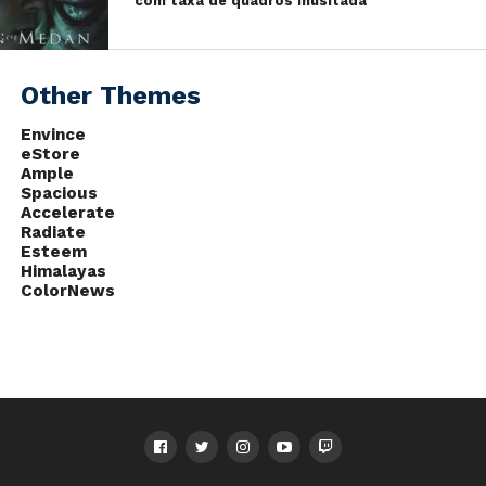
com taxa de quadros inusitada
Other Themes
Envince
eStore
Ample
Spacious
Accelerate
Radiate
Esteem
Himalayas
ColorNews