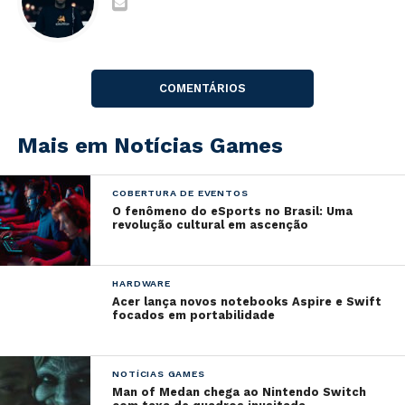
One), atual geração (PS5, Xbox Series X/S) e PCs.
RD Online já estará disponível para ser adquirido em
PlayStation Store, Xbox Live Store, Rockstar Games
COMENTÁRIOS
Launcher, Steam e Epic Games Store.
Mais em Notícias Games
COBERTURA DE EVENTOS
O fenômeno do eSports no Brasil: Uma
revolução cultural em ascenção
HARDWARE
Acer lança novos notebooks Aspire e Swift
focados em portabilidade
NOTÍCIAS GAMES
Man of Medan chega ao Nintendo Switch