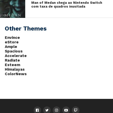
Man of Medan chega ao Nintendo Switch
claramente pode acabar sendo verdade. Restamos
com taxa de quadros inusitada
apenas aguardar os próximos meses e ver como isso
vai acontecer, e se realmente o responsável por esse
rumor estava dizendo a verdade o tempo todo ou não,
Other Themes
se não passou de uma imaginação do fundo de sua
mente.
Envince
eStore
Ample
Spacious
Accelerate
Radiate
Esteem
Himalayas
ColorNews
Fonte:
Multiplayer It