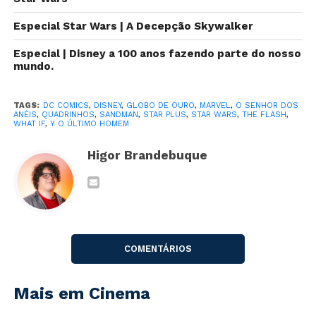
Essa semana tivemos anúncio de uma nova série de
Star Trek, trailer de Kate e Y o Último Homem, filme do
Especial Star Wars | A Decepção Skywalker
Flash Gordon, James Gunn puxou treta com Martin
Especial | Disney a 100 anos fazendo parte do nosso
Scorsese, Disney + desesperada pelo Star+, Tarantino
mundo.
quer fazer Rambo, novo regulamento do Globo de
Ouro, todo mundo quer processar a Disney, novo
TAGS:
DC COMICS
,
DISNEY
,
GLOBO DE OURO
,
MARVEL
,
O SENHOR DOS
trailer de Venom, Ms. Marvel com outros poderes,
ANÉIS
,
QUADRINHOS
,
SANDMAN
,
STAR PLUS
,
STAR WARS
,
THE FLASH
,
WHAT IF
,
Y O ÚLTIMO HOMEM
detalhes de What If…, Deadpool 3 tá chegando,
Homem-Aranha e Loki, temos o Besouro Azul dos
Higor Brandebuque
cinemas, vai ter mais James Gunn na DC, série do
Sandman tá saindo, o vilão do filme do Flash, a
segunda temporada de Bad Batch e muuuito mais.
COMENTÁRIOS
Mais em Cinema