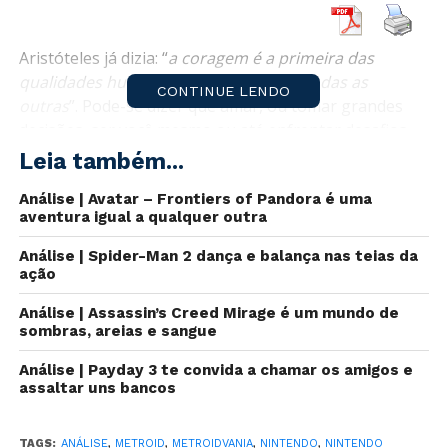
Aristóteles já dizia: “
a coragem é a primeira das
qualidades humanas porque garante todas as
CONTINUE LENDO
outras
”. Pode-se dizer que amar, ou tomar grandes
decisões, ser você mesmo ou até enfrentar desafios
requer coragem, por exemplo. Em
Metroid Dread
– o
Leia também...
primeiro jogo da franquia a seguir seu formato side-
Análise | Avatar – Frontiers of Pandora é uma
scroller original desde Metroid Fusion em 2002 – a
aventura igual a qualquer outra
protagonista Samus Aran é a própria personificação
da coragem. E guiá-la através dessa nova missão
Análise | Spider-Man 2 dança e balança nas teias da
promete mostrar ao jogador as mais incríveis
ação
recompensas que aguardam os corajosos. E já adianto:
Análise | Assassin’s Creed Mirage é um mundo de
vale cada brilhante segundo.
sombras, areias e sangue
Análise | Payday 3 te convida a chamar os amigos e
assaltar uns bancos
TENTE OUTRA VEZ
TAGS:
ANÁLISE
,
METROID
,
METROIDVANIA
,
NINTENDO
,
NINTENDO