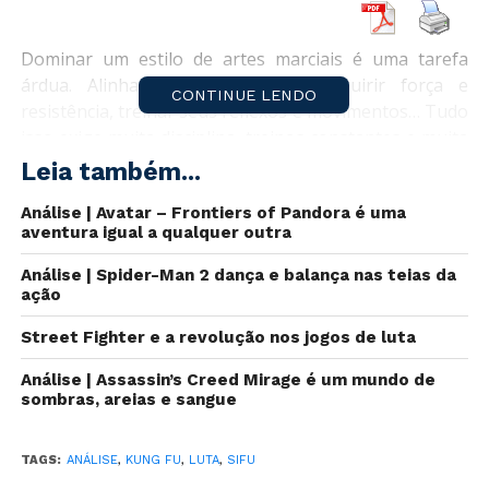
Dominar um estilo de artes marciais é uma tarefa
árdua. Alinhar corpo e mente, adquirir força e
CONTINUE LENDO
resistência, treinar seus reflexos e movimentos… Tudo
isso exige muita disciplina, treinos constantes e muita
dor e suor. E apesar de os videogames removerem as
Leia também...
barreiras do mundo real para que possamos nos
Análise | Avatar – Frontiers of Pandora é uma
imergir em diversas fantasias,
Sifu
nos faz viver um
aventura igual a qualquer outra
clássico filme de Kung Fu com todos as partes boas, e
também as partes ruins. Sua experiência dependerá
Análise | Spider-Man 2 dança e balança nas teias da
totalmente de sua dedicação.
ação
Street Fighter e a revolução nos jogos de luta
Análise | Assassin’s Creed Mirage é um mundo de
sombras, areias e sangue
TAGS:
ANÁLISE
,
KUNG FU
,
LUTA
,
SIFU