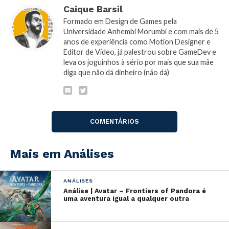
Caique Barsil
Formado em Design de Games pela
Universidade Anhembi Morumbi e com mais de 5
anos de experiência como Motion Designer e
Editor de Vídeo, já palestrou sobre GameDev e
Tira casaco, bota casaco
leva os joguinhos à sério por mais que sua mãe
diga que não dá dinheiro (não dá)
Falhar e tentar novamente é uma prática que
basicamente já nasceu com os videogames (não sendo
também exclusiva deles, claro). Desde os arcades que
cobravam fichas/créditos toda vez que você fracassava
COMENTÁRIOS
a fim de poder continuar sua experiência,
livros já
foram escritos sobre o assunto
e é relativamente
Mais em Análises
recente a tendência de jogos que até questionam sua
necessidade ao remover completamente as condições
de derrota.
ANÁLISES
Análise | Avatar – Frontiers of Pandora é
uma aventura igual a qualquer outra
Existem também aqueles que utilizam esse conceito
como a ideia central da experiência, como os
chamados
roguelikes
, que explodiram em