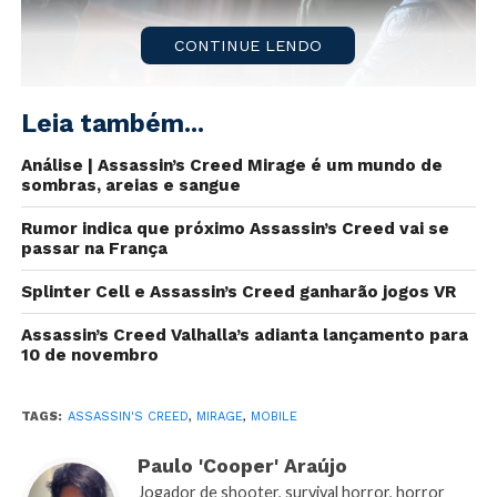
CONTINUE LENDO
Leia também...
Análise | Assassin’s Creed Mirage é um mundo de
sombras, areias e sangue
Rumor indica que próximo Assassin’s Creed vai se
passar na França
Seguindo o fluxo de conferências onde podemos ter
Splinter Cell e Assassin’s Creed ganharão jogos VR
um vislumbre do que serão os próximos lançamentos
Assassin’s Creed Valhalla’s adianta lançamento para
no mundo dos games, a
Ubisoft
apresentou uma
10 de novembro
novidade no mínimo ousada em sua apresentação
hoje (12/06). Vimos um pouco mais do novo jogo da
TAGS:
ASSASSIN'S CREED
,
MIRAGE
,
MOBILE
franquia
Assassin’s Creed
dessa vez para Mobile
prometendo visuais incríveis e tivemos mais detalhes
Paulo 'Cooper' Araújo
sobre o novo
Assassin’s Creed Mirage
com data de
Jogador de shooter, survival horror, horror