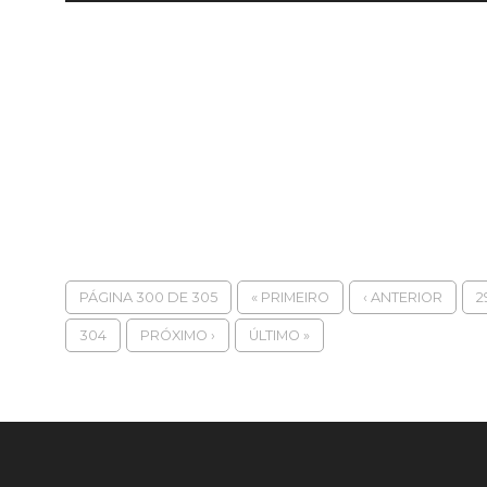
PÁGINA 300 DE 305
« PRIMEIRO
‹ ANTERIOR
2
304
PRÓXIMO ›
ÚLTIMO »