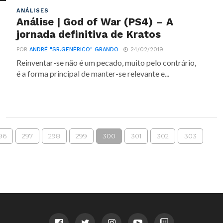
ANÁLISES
Análise | God of War (PS4) – A
jornada definitiva de Kratos
POR
ANDRÉ "SR.GENÉRICO" GRANDO
24/02/2019
Reinventar-se não é um pecado, muito pelo contrário,
é a forma principal de manter-se relevante e...
96
297
298
299
300
301
302
303