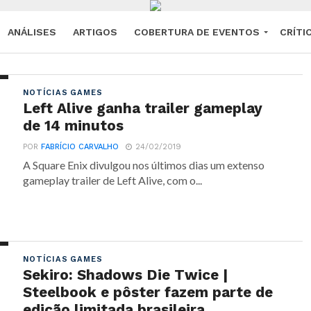
ANÁLISES
ARTIGOS
COBERTURA DE EVENTOS
CRÍTI
NOTÍCIAS GAMES
Left Alive ganha trailer gameplay
de 14 minutos
POR
FABRÍCIO CARVALHO
24/02/2019
A Square Enix divulgou nos últimos dias um extenso
gameplay trailer de Left Alive, com o...
NOTÍCIAS GAMES
Sekiro: Shadows Die Twice |
Steelbook e pôster fazem parte de
edição limitada brasileira