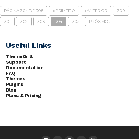
PÁGINA 304 DE 305
« PRIMEIRO
‹ ANTERIOR
300
301
302
303
304
305
PRÓXIMO ›
Useful Links
ThemeGrill
Support
Documentation
FAQ
Themes
Plugins
Blog
Plans & Pricing