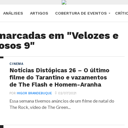
ANÁLISES
ARTIGOS
COBERTURA DE EVENTOS
CRÍTI
marcadas em "Velozes e
osos 9"
CINEMA
Notícias Distópicas 26 – O último
filme do Tarantino e vazamentos
de The Flash e Homem-Aranha
POR
HIGOR BRANDEBUQUE
02/07/2021
Essa semana tivemos anúncios de um filme de natal do
The Rock, vídeo de The Green...