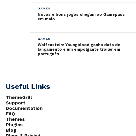
GAMES
Novos e bons jogos chegam ao Gamepass
em maio
GAMES
Wolfenstein: Youngblood ganha data de
lançamento e um empolgante trailer em
português
Useful Links
ThemeGrill
Support
Documentation
FAQ
Themes
Plugins
Blog
Plans & Pricing